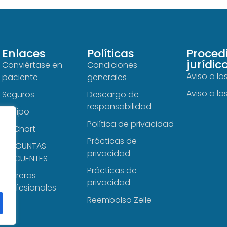
Enlaces
Políticas
Proced
jurídic
Conviértase en
Condiciones
Aviso a lo
paciente
generales
Aviso a lo
Seguros
Descargo de
responsabilidad
Equipo
Política de privacidad
MyChart
Prácticas de
PREGUNTAS
privacidad
FRECUENTES
Prácticas de
Carreras
privacidad
profesionales
Reembolso Zelle