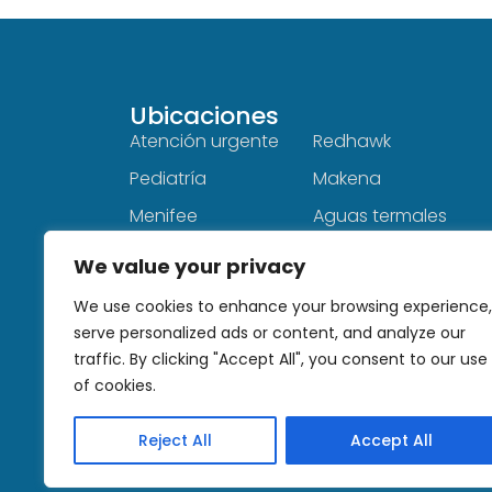
Ubicaciones
Ubicaciones
Atención urgente
Redhawk
Pediatría
Makena
Menifee
Aguas termales
Ciudad del Sol
Hemet
We value your privacy
Fallbrook
Roble sencillo
We use cookies to enhance your browsing experience,
Cal Oaks
serve personalized ads or content, and analyze our
traffic. By clicking "Accept All", you consent to our use
of cookies.
Reject All
Accept All