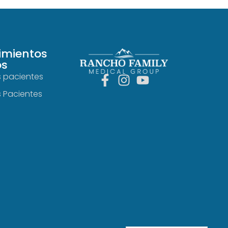
imientos
os
s pacientes
s Pacientes