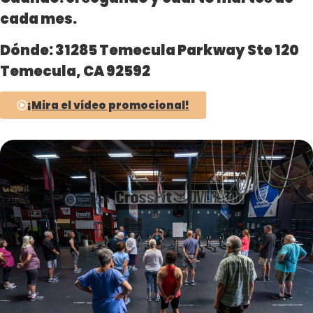
cada mes.
Dónde: 31285
Temecula Parkway Ste 120
Temecula, CA 92592
¡Mira el vídeo promocional!