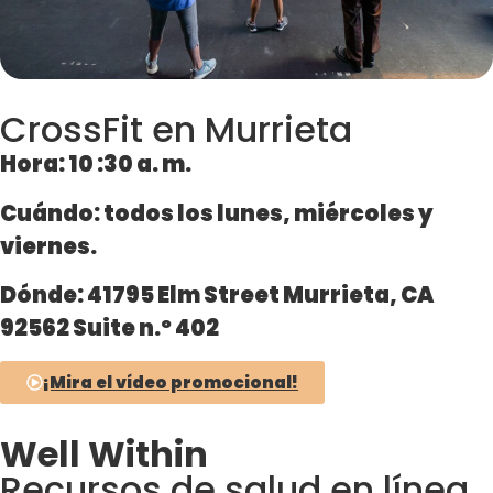
CrossFit en Murrieta
Hora: 10
:30 a. m.
Cuándo: todos
los lunes, miércoles y
viernes.
Dónde: 41795
Elm Street Murrieta, CA
92562 Suite n.º 402
¡Mira el vídeo promocional!
Well Within
Recursos de salud en línea