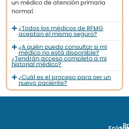
un médico de atención primaria
normal.
¿Todos los médicos de RFMG
aceptan el mismo seguro?
¿A quién puedo consultar si mi
médico no está disponible?
¿Tendrán acceso completo a mi
historial médico?
¿Cuál es el proceso para ser un
nuevo paciente?
Po
P
Enlac
Ubic
Ub