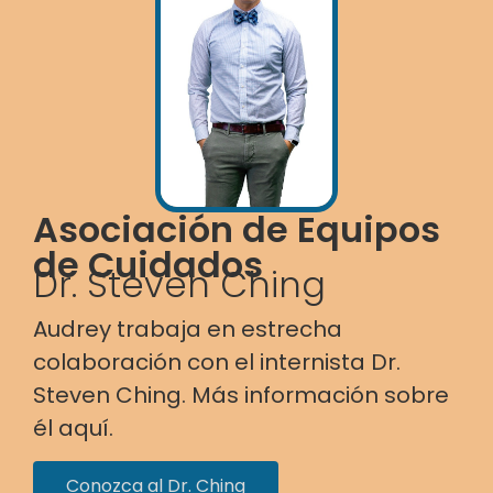
Asociación de Equipos
de Cuidados
Dr. Steven Ching
Audrey trabaja en estrecha
colaboración con el internista Dr.
Steven Ching. Más información sobre
él aquí.
Conozca al Dr. Ching